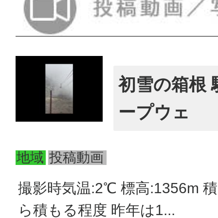
初雪の箱根 
ープウェ
地域
投稿動画
撮影時気温:2℃ 標高:1356m 
ら積もる程度 昨年は1...