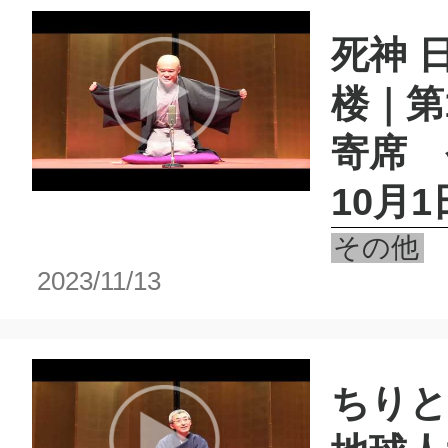
死神 
楼｜第
寄席 
10月1
その他
2023/11/13
ちりと