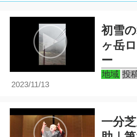
初雪の
大きな地図で見る
ヶ岳ロ
ー
地域
投
2023/11/13
一分芝
助｜第