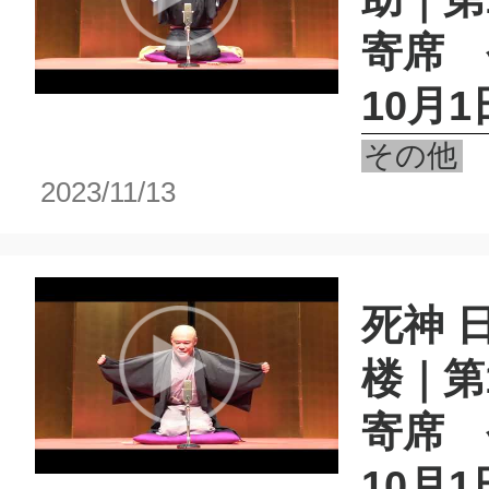
寄席 
10月1
その他
2023/11/13
死神 
楼｜第
寄席 
10月1